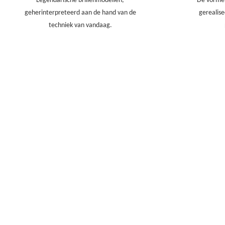
Legendarische brillenmodellen,
De vorme
geherinterpreteerd aan de hand van de
g
erealis
techniek van vandaag.