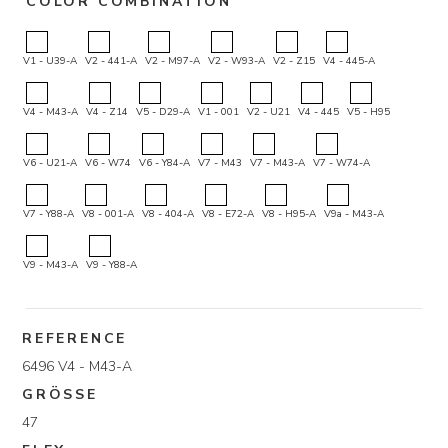
COLOR COMBINATION
V1 - U39-A
V2 - 441-A
V2 - M97-A
V2 - W93-A
V2 - Z15
V4 - 445-A
V4 - M43-A
V4 - Z14
V5 - D29-A
V1 - 001
V2 - U21
V4 - 445
V5 - H95
V6 - U21-A
V6 - W74
V6 - Y84-A
V7 - M43
V7 - M43-A
V7 - W74-A
V7 - Y88-A
V8 - 001-A
V8 - 404-A
V8 - E72-A
V8 - H95-A
V9a - M43-A
V9 - M43-A
V9 - Y88-A
REFERENCE
6496 V4 - M43-A
GRÖSSE
47