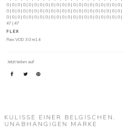
0 | 0 | 0 | 0 | 0 | 0 | 0 | 0 | 0 | 0 | 0 | 0 | 0 | 0 | 0 | 0 | 0 | 0 | 0 | 0 | 0 |
0 | 0 | 0 | 0 | 0 | 0 | 0 | 0 | 0 | 0 | 0 | 0 | 0 | 0 | 0 | 0 | 0 | 0 | 0 | 0 | 0 |
0 | 0 | 0 | 0 | 0 | 0 | 0 | 0 | 0 | 0 | 0 | 0 | 0 | 0 | 0 | 0 | 0 | 0 | 0 | 0 | 0 |
47 | 47
FLEX
Flex VOD 3.0 m1.4
Jetzt teilen auf
KULISSE EINER BELGISCHEN,
UNABHÄNGIGEN MARKE