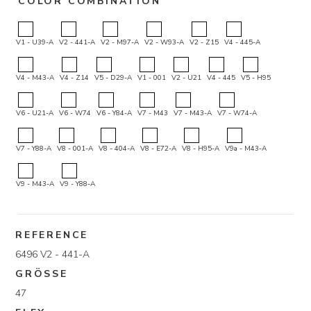
COLOR COMBINATION
V1 - U39-A
V2 - 441-A
V2 - M97-A
V2 - W93-A
V2 - Z15
V4 - 445-A
V4 - M43-A
V4 - Z14
V5 - D29-A
V1 - 001
V2 - U21
V4 - 445
V5 - H95
V6 - U21-A
V6 - W74
V6 - Y84-A
V7 - M43
V7 - M43-A
V7 - W74-A
V7 - Y88-A
V8 - 001-A
V8 - 404-A
V8 - E72-A
V8 - H95-A
V9a - M43-A
V9 - M43-A
V9 - Y88-A
REFERENCE
6496 V2 - 441-A
GRÖSSE
47