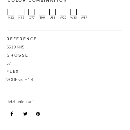
COLOR COMBINATION
M22
N45
Q77
T96
U93
W20
W33
W87
REFERENCE
6519 N45
GRÖSSE
57
FLEX
VODF vis M1.4
Jetzt teilen auf