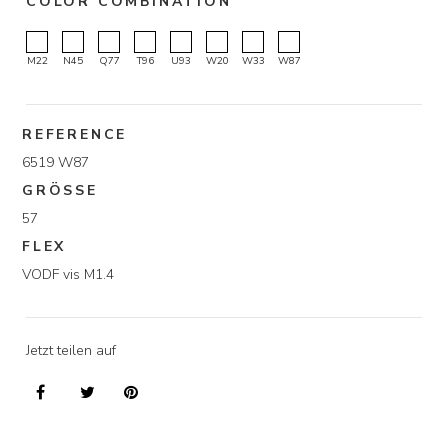
COLOR COMBINATION
M22
N45
Q77
T96
U93
W20
W33
W87
REFERENCE
6519 W87
GRÖSSE
57
FLEX
VODF vis M1.4
Jetzt teilen auf