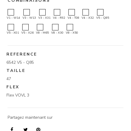
COMBINAISONS
V1 - W14
V3 - W13
V3 - X31
V4 - R92
V4 - T08
V4 - X32
V5 - Q85
V5 - X01
V5 - X26
V8 - M65
V8 - X30
V8 - X50
REFERENCE
6542 V5 - Q85
TAILLE
47
FLEX
Flex VOVL 3
Partagez maintenant sur