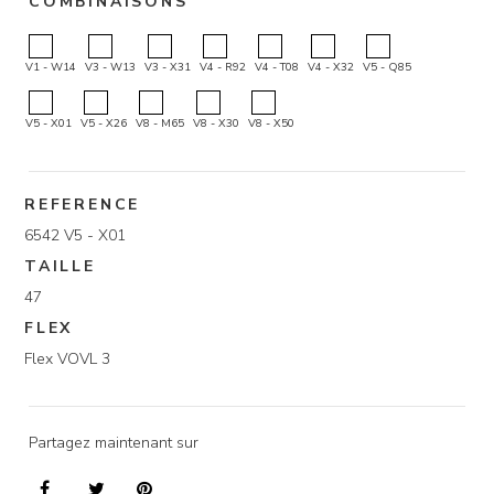
COMBINAISONS
V1 - W14
V3 - W13
V3 - X31
V4 - R92
V4 - T08
V4 - X32
V5 - Q85
V5 - X01
V5 - X26
V8 - M65
V8 - X30
V8 - X50
REFERENCE
6542 V5 - X01
TAILLE
47
FLEX
Flex VOVL 3
Partagez maintenant sur