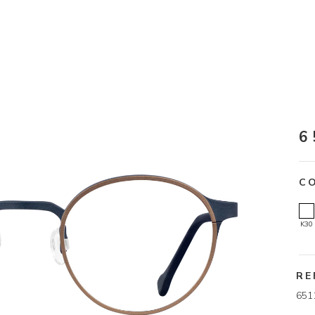
6
C
K30
RE
651