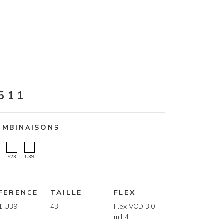
511
OMBINAISONS
S23
U39
FERENCE
TAILLE
FLEX
1 U39
48
Flex VOD 3.0
m1.4