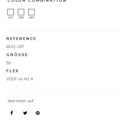
COLOR COMBINATION
U07
U80
U85
REFERENCE
6532 U07
GRÖSSE
55
FLEX
VODF vis M1.4
Jetzt teilen auf