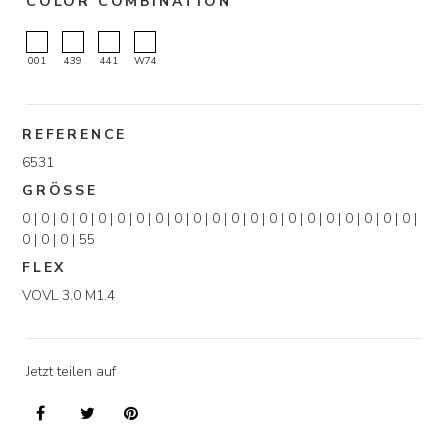
COLOR COMBINATION
001
439
441
W74
REFERENCE
6531
GRÖSSE
0 | 0 | 0 | 0 | 0 | 0 | 0 | 0 | 0 | 0 | 0 | 0 | 0 | 0 | 0 | 0 | 0 | 0 | 0 | 0 | 0 |
0 | 0 | 0 | 55
FLEX
VOVL 3.0 M1.4
Jetzt teilen auf