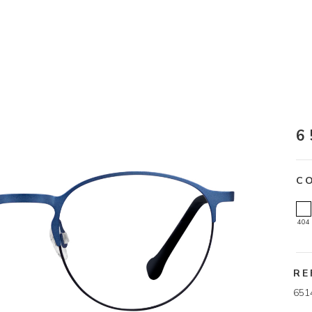
6
C
404
RE
651