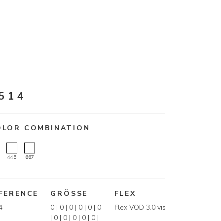
514
OLOR COMBINATION
445
667
FERENCE
GRÖSSE
FLEX
4
0 | 0 | 0 | 0 | 0 | 0
Flex VOD 3.0 vis
| 0 | 0 | 0 | 0 | 0 |