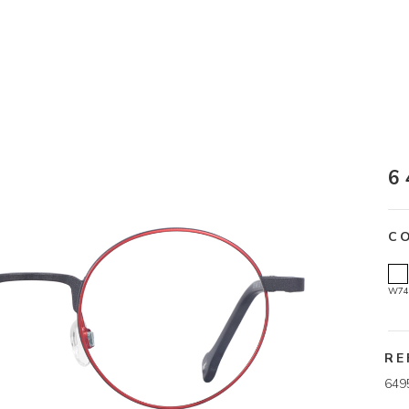
6
C
W74
RE
649