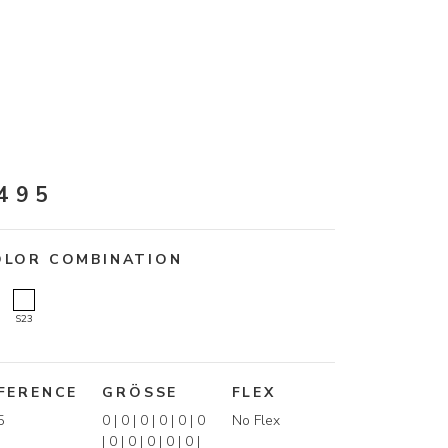
495
OLOR COMBINATION
S23
FERENCE
GRÖSSE
FLEX
5
0 | 0 | 0 | 0 | 0 | 0
No Flex
| 0 | 0 | 0 | 0 | 0 |