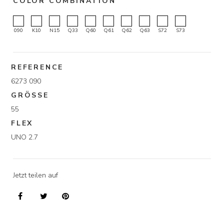
COLOR COMBINATION
090
K10
N15
Q33
Q60
Q61
Q62
Q63
S72
S73
REFERENCE
6273 090
GRÖSSE
55
FLEX
UNO 2.7
Jetzt teilen auf