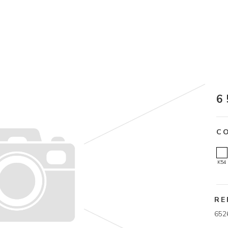
6
C
K54
RE
652