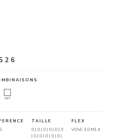
526
OMBINAISONS
X47
FERENCE
TAILLE
FLEX
6
0 | 0 | 0 | 0 | 0 | 0
VOVL 3.0 M1.4
| 0 | 0 | 0 | 0 | 0 |