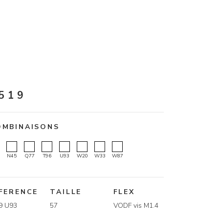
519
OMBINAISONS
N45
Q77
T96
U93
W20
W33
W87
FERENCE
TAILLE
FLEX
9 U93
57
VODF vis M1.4