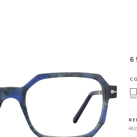
6
C
M22
RE
651