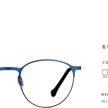
6
C
404
RE
651