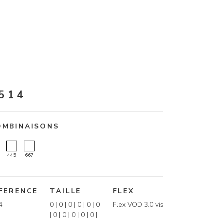
514
OMBINAISONS
445
667
FERENCE
TAILLE
FLEX
4
0 | 0 | 0 | 0 | 0 | 0
Flex VOD 3.0 vis
| 0 | 0 | 0 | 0 | 0 |