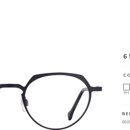
6
C
001
RE
650