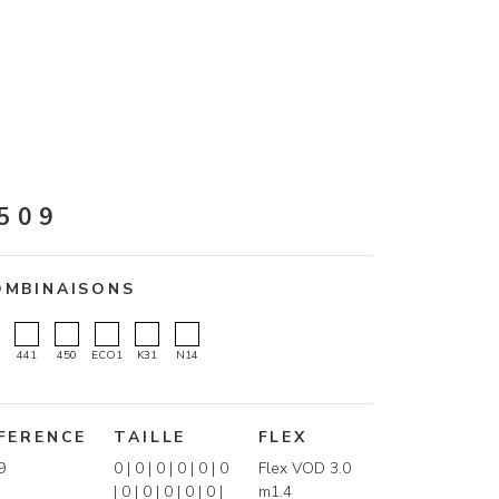
509
OMBINAISONS
441
450
ECO1
K31
N14
FERENCE
TAILLE
FLEX
9
0 | 0 | 0 | 0 | 0 | 0
Flex VOD 3.0
| 0 | 0 | 0 | 0 | 0 |
m1.4