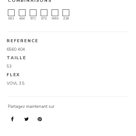
COMBINAISONS
001
404
571
E72
W93
Z18
REFERENCE
6560 404
TAILLE
53
FLEX
VOVL 3.5
Partagez maintenant sur